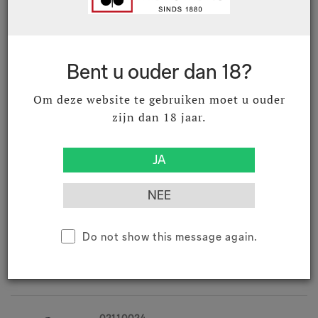
02040218
Adegas Valmiñor Davila M-100
2018 75 cl
Rías Baixas, O Rosal DO
Bent u ouder dan 18?
€ 29,34
€ 35,50
Excl. BTW
Incl. BTW
Om deze website te gebruiken moet u ouder
zijn dan 18 jaar.
02040623
Adegas Valmiñor Davila 2023 75 cl
Rías Baixas, O Rosal DO
€ 19,79
€ 23,95
Excl. BTW
Incl. BTW
Do not show this message again.