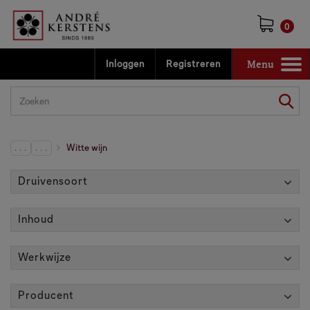
0
Menu
Inloggen
Registreren
Toggle
navigation
. . .
. . .
Witte wijn
Druivensoort
Inhoud
Werkwijze
Producent