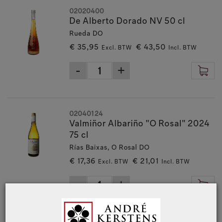
02020400
De Alberto Dorado NV 50 cl
Rueda DO
€ 35,95
€ 43,50
Excl. BTW
Incl. BTW
02040124
Valmiñor Albariño "O Rosal" 2024
75 cl
Rías Baixas, O Rosal DO
€ 17,36
€ 21,01
Excl. BTW
Incl. BTW