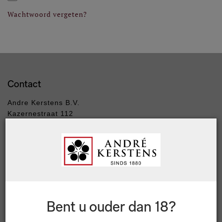
Wachtwoord vergeten?
Contact
Andre Kerstens B.V.
Kazernestraat 112
2514 CW Den Haag
Tel: +31 70 427 83 21
info
@andrekerstens.nl
Klantenservice
Levertijd & verzendkosten
Bent u ouder dan 18?
Retourneren