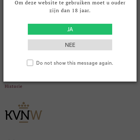
Algemene Voorwaarden
Om deze website te gebruiken moet u ouder
Privacyverklaring
zijn dan 18 jaar.
Openingstijden
Gegevens
KVK 18007423
BTW NL003011677B02
Do not show this message again.
Informatie
Over ons
Historie