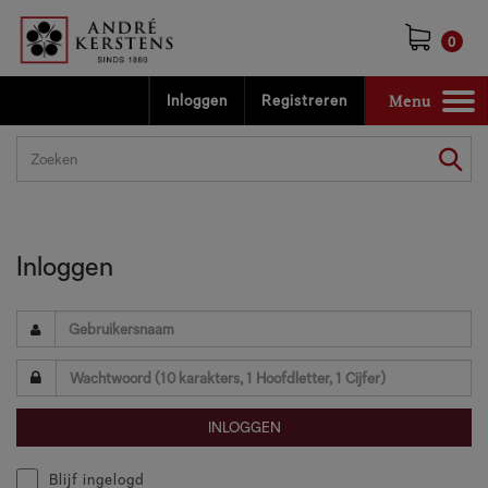
0
Menu
Inloggen
Registreren
Toggle
navigation
Inloggen
Blijf ingelogd