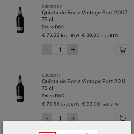
03020107
Quinta de Roriz Vintage Port 2007
75 cl
Douro DOC
€ 73,55
€ 89,00
Excl. BTW
Incl. BTW
03020111
Quinta de Roriz Vintage Port 2011
75 cl
Douro DOC
€ 76,86
€ 93,00
Excl. BTW
Incl. BTW