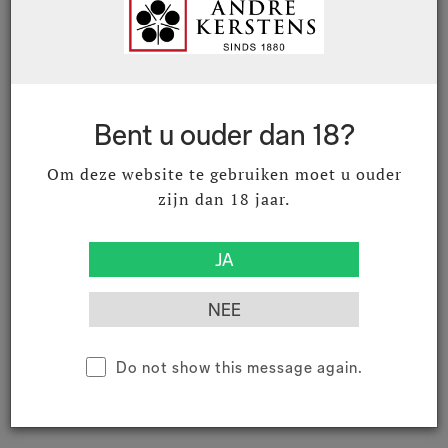
03020116
Quinta de Roriz Vintage Port 2016
75 cl
Douro DOC
Bent u ouder dan 18?
€ 56,20
€ 68,00
Excl. BTW
Incl. BTW
Om deze website te gebruiken moet u ouder
zijn dan 18 jaar.
03020212
Quinta do Vesuvio Vintage Port
2012 75 cl
Douro DOC
€ 73,97
€ 89,50
Excl. BTW
Incl. BTW
Do not show this message again.