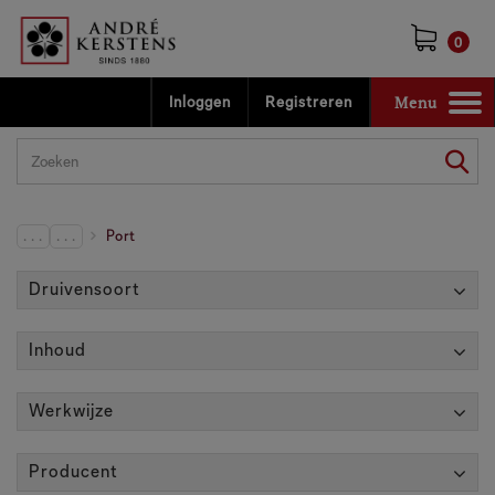
0
Menu
Inloggen
Registreren
Toggle
navigation
. . .
. . .
Port
Druivensoort
Inhoud
Werkwijze
Producent