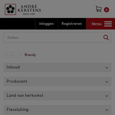
0
Menu
Inloggen
Registreren
Toggle
navigation
. . .
. . .
Brandy
Inhoud
Producent
Land van herkomst
Flessluiting