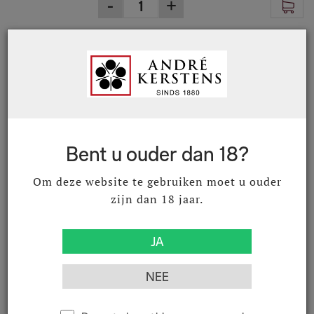
43079207
CR&F Aguardente Vinica Velha
Reserva Extra 7 yrs 70 cl
Lourinhã
€ 47,89
€ 57,95
Excl. BTW
Incl. BTW
Bent u ouder dan 18?
Om deze website te gebruiken moet u ouder
zijn dan 18 jaar.
43079307
CR&F Aguardente Vinica Velha XO
Fine & Rare 70 cl
Lourinhã
€ 139,67
€ 169,00
Excl. BTW
Incl. BTW