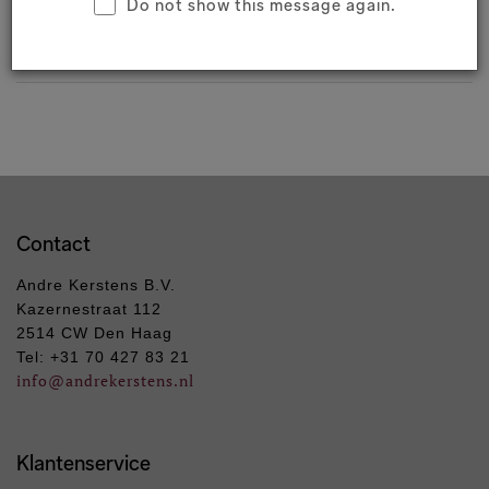
Do not show this message again.
Contact
Andre Kerstens B.V.
Kazernestraat 112
2514 CW Den Haag
Tel: +31 70 427 83 21
info
@andrekerstens.nl
Klantenservice