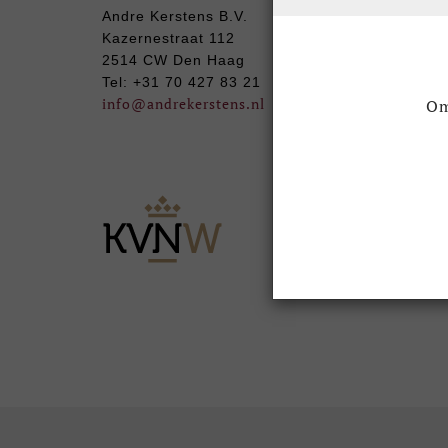
Leverti
Andre Kerstens B.V.
Retour
Kazernestraat 112
Algeme
2514 CW Den Haag
Privacy
Tel: +31 70 427 83 21
info
@andrekerstens.nl
Openin
Om