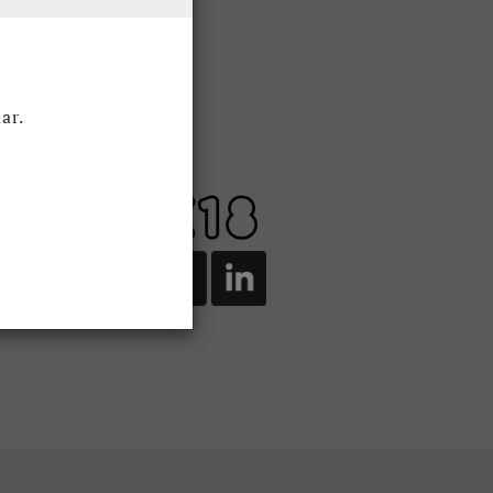
Over ons
Historie
ar.