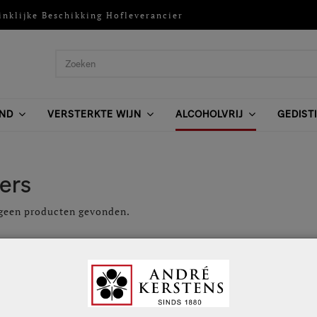
inklijke Beschikking Hofleverancier
ND
VERSTERKTE WIJN
ALCOHOLVRIJ
GEDIST
ers
 geen producten gevonden.
nservice
Gegevens