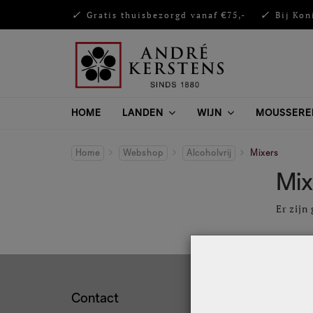
Gratis thuisbezorgd vanaf €75,-
Bij Kon
HOME
LANDEN
WIJN
MOUSSERE
Home
Webshop
Alcoholvrij
Mixers
Mix
Er zijn
Contact
Klante