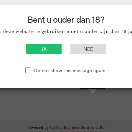
jd & verzendkosten
KVK 18007423
neren
BTW NL003011677B02
Bent u ouder dan 18?
ne Voorwaarden
verklaring
gstijden
 deze website te gebruiken moet u ouder zijn dan 18 ja
Do not show this message again.
Powered by
Utilize Business Solutions BV