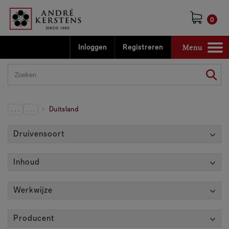
0
Menu
Inloggen
Registreren
Toggle
navigation
. . .
. . .
Duitsland
Druivensoort
Inhoud
Werkwijze
Producent