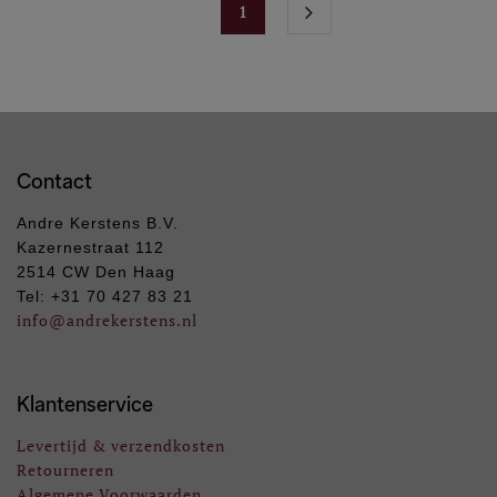
1
Contact
Andre Kerstens B.V.
Kazernestraat 112
2514 CW Den Haag
Tel: +31 70 427 83 21
info
@andrekerstens.nl
Klantenservice
Levertijd & verzendkosten
Retourneren
Algemene Voorwaarden