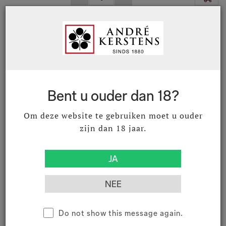
05033222
Münzberg Chardonnay
Godramsteiner Stahlbühl 2022 75
cl
Landau Godramstein QBA
Bent u ouder dan 18?
€ 36,32
€ 43,95
Excl. BTW
Incl. BTW
Om deze website te gebruiken moet u ouder
zijn dan 18 jaar.
05034221
Münzberg Godramstein
Spätburgunder Kalkgestein 2021
75 cl
Do not show this message again.
Landau Godramstein QBA