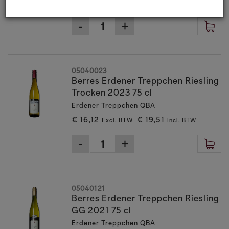
€ 24,38
€ 29,50
Excl. BTW
Incl. BTW
05040023
Berres Erdener Treppchen Riesling
Trocken 2023 75 cl
Erdener Treppchen QBA
€ 16,12
€ 19,51
Excl. BTW
Incl. BTW
05040121
Berres Erdener Treppchen Riesling
GG 2021 75 cl
Erdener Treppchen QBA