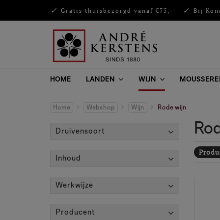
Gratis thuisbezorgd vanaf €75,-
Bij Kon
HOME
LANDEN
WIJN
MOUSSERE
Home
Webshop
Wijn
Rode wijn
Rod
Druivensoort
Produc
Inhoud
Werkwijze
Producent