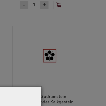
05034221
a
Münzberg Godramstein
Spätburgunder Kalkgestein