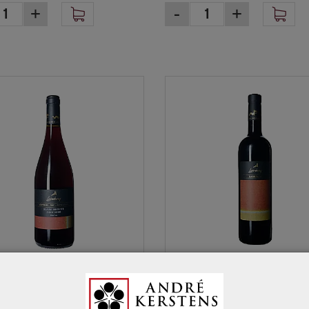
22
04082222
urg Pinot Nero Riserva
Laimburg Lagrein Riserv
5 cl
"Barbagòl" 2022 75 cl