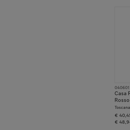
040601
Casa R
Rosso 
Toscana
€ 40,4
€ 48,9