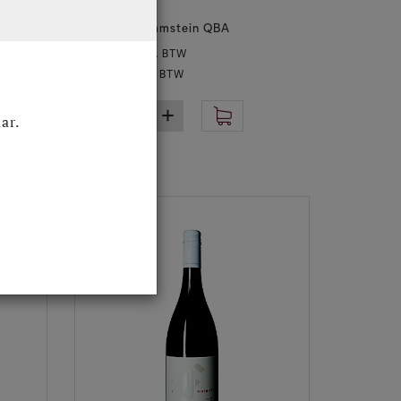
2021 75 cl
Landau Godramstein QBA
€ 24,38
Excl. BTW
€ 29,50
Incl. BTW
ar.