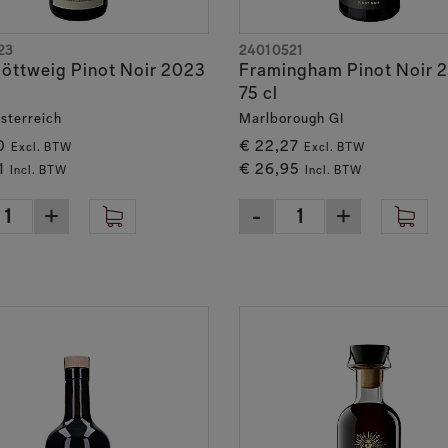
23
24010521
Göttweig Pinot Noir 2023
Framingham Pinot Noir 
75 cl
sterreich
Marlborough GI
0
€ 22,27
Excl. BTW
Excl. BTW
1
€ 26,95
Incl. BTW
Incl. BTW