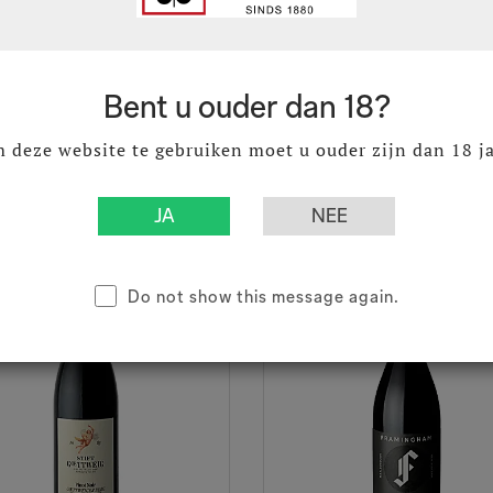
ige DOC
Alto Adige DOC
3
€ 30,99
Excl. BTW
Excl. BTW
6
€ 37,50
Incl. BTW
Incl. BTW
Bent u ouder dan 18?
 deze website te gebruiken moet u ouder zijn dan 18 ja
Do not show this message again.