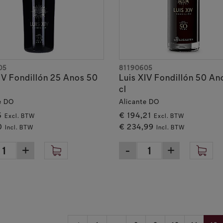
05
81190605
IV Fondillón 25 Anos 50
Luis XIV Fondillón 50 An
cl
e DO
Alicante DO
5
€ 194,21
Excl. BTW
Excl. BTW
0
€ 234,99
Incl. BTW
Incl. BTW