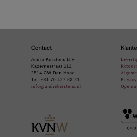
Contact
Klante
Leverti
Andre Kerstens B.V.
Retour
Kazernestraat 112
Algeme
2514 CW Den Haag
Privacy
Tel: +31 70 427 83 21
info
@andrekerstens.nl
Openin