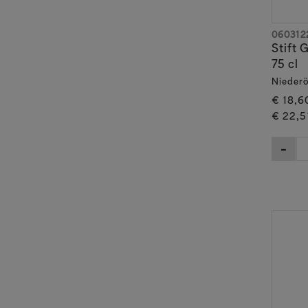
060312
Stift 
75 cl
Niederö
€ 18,6
€ 22,5