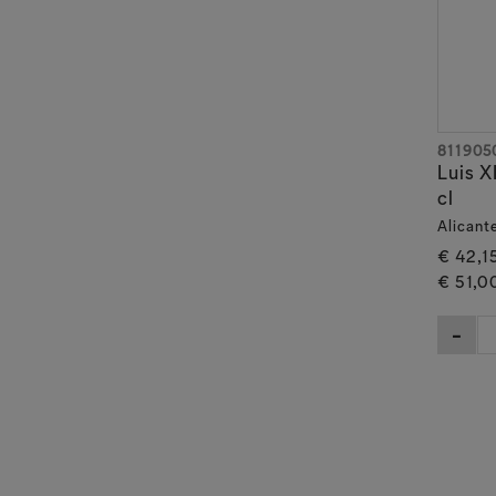
811905
Luis X
cl
Alicant
€ 42,1
€ 51,0