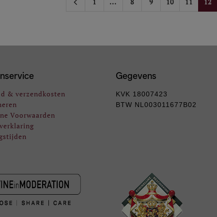
1
...
8
9
10
11
12
nservice
Gegevens
jd & verzendkosten
KVK 18007423
neren
BTW NL003011677B02
ne Voorwaarden
verklaring
gstijden