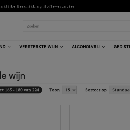
inklijke Beschikking Hofleverancier
ND
VERSTERKTE WIJN
ALCOHOLVRIJ
GEDIST
e wijn
t 165 - 180 van 224
Toon
Sorteer op