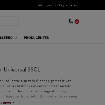
Inloggen
Registreren
0
ILLEERD
PRODUCENTEN
jn Universal 55CL
ion-collectie zijn vederlicht en gemaakt van
e bijna rechtstreeks in contact staat met de
 in de hand. Door de zuivere ingrediënten,
uctieproces is de Definition-collectie extreem
e aroma's op het allerhoogste niveau kunnen
es meer