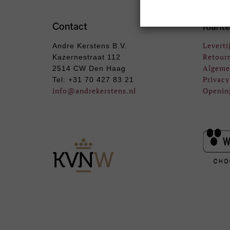
Contact
Klante
Leverti
Andre Kerstens B.V.
Retour
Kazernestraat 112
Algeme
2514 CW Den Haag
Privacy
Tel: +31 70 427 83 21
info
@andrekerstens.nl
Openin