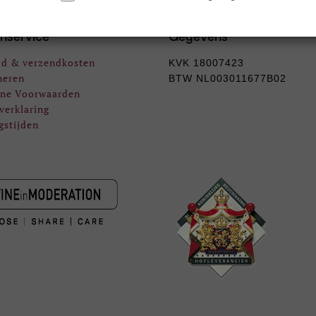
nservice
Gegevens
jd & verzendkosten
KVK 18007423
neren
BTW NL003011677B02
ne Voorwaarden
verklaring
gstijden