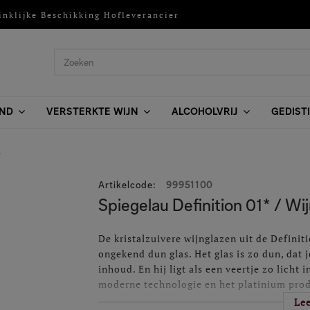
inklijke Beschikking Hofleverancier
ND
VERSTERKTE WIJN
ALCOHOLVRIJ
GEDIST
L
Artikelcode
:
99951100
Spiegelau Definition 01* / Wi
De kristalzuivere wijnglazen uit de Definit
ongekend dun glas. Het glas is zo dun, dat j
inhoud. En hij ligt als een veertje zo licht
moderne technologie en het platinium prod
transparant, helder en briljant waardoor d
Le