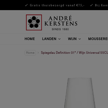
Gratis thuisbezorgd vanaf €75,-
Bij Kon
HOME
LANDEN
WIJN
MOUSSERE
Home
Spiegelau Definition 01* / Wijn Universal 55C