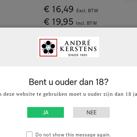
worden ervaren. Eigenschappen: Kristalhelde
€ 16,49
uitstraling, Loodvrij kristalglas, Blijft gla
Excl. BTW
duurzaam, Vaatwasmachinebestendig.
€ 19,95
Incl. BTW
Land van herkomst
:
Verpakkingseenheid
:
Ruime voorraad
Bent u ouder dan 18?
stuks ( Inhoud : 1 Stuks)
 deze website te gebruiken moet u ouder zijn dan 18 ja
Do not show this message again.