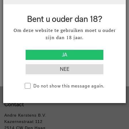
Bent u ouder dan 18?
Om deze website te gebruiken moet u ouder
Product documenten
zijn dan 18 jaar.
Download productdocument
Do not show this message again.
Contact
Andre Kerstens B.V.
Kazernestraat 112
2514 CW Den Haag