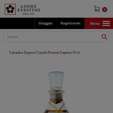
0
Menu
Inloggen
Registreren
Toggle
navigation
Calvados Dupont Carafe Pomme Captive 70 cl