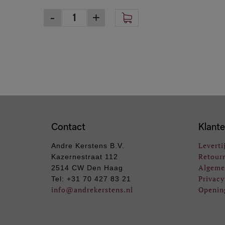
Contact
Klante
Leverti
Andre Kerstens B.V.
Retour
Kazernestraat 112
Algeme
2514 CW Den Haag
Privacy
Tel: +31 70 427 83 21
info
@andrekerstens.nl
Openin