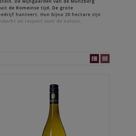
mstein. De wijngaarden van de Münzberg
uit de Romeinse tijd. De grote
edrijf hanteert. Hun bijna 20 hectare zijn
ndacht en respect voor de natuur,
har, brengt de wijngaard tot bloei en besluit er
 hij ervaring op in Toscane, hij leert er de
liebedrijf. In zijn tijd wordt het wijngoed
 Noord-Italië en Nieuw-Zeeland. In 2020 keert hij
de kelder.
er. Het portfolio van Münzberg bestaat vrijwel
e methode) en brandy’s. Alle wijngaarden worden