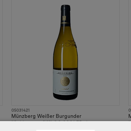
05031421
0
Münzberg Weißer Burgunder
"Schlangenpfiff" GG 2021 75 cl
"
Landau Godramstein QBA
L