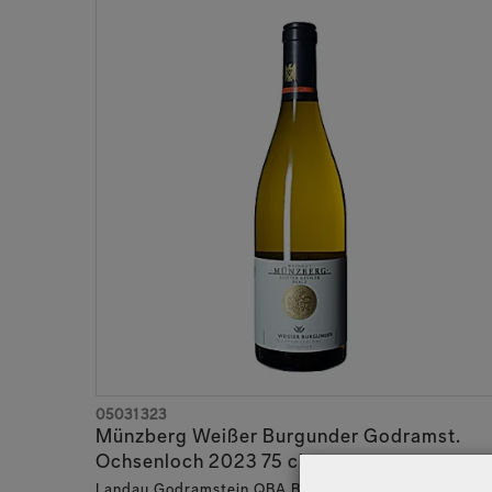
05031323
Münzberg Weißer Burgunder Godramst.
Ochsenloch 2023 75 cl
Landau Godramstein QBA BIO