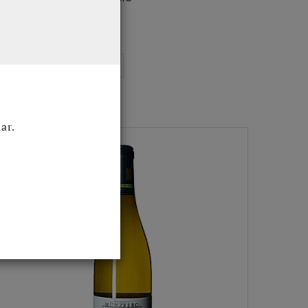
 33,02
Excl. BTW
 39,95
Incl. BTW
ar.