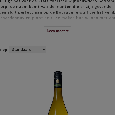
au, ligt het voor de Pfalz typische wijnbouwdorp Godra
 dorp, de naam komt van de munten die er zijn gevonden 
n sluit perfect aan op de Bourgogne-stijl die het wijnb
s, chardonnay en pinot noir. Ze maken hun wijnen met aa
te grijpen tijdens het wijnmaakproces.
Lees meer
 de Pfalz en koopt een wijngaard op de Münzberg. Zijn zoon, Lot
r op
eiding als wijnmaker. Na het behalen van zijn master in 1986 doet
 met barriques. Inmiddels runt Gunter ruim dertig jaar het fami
 oenologie waarbij hij ervaring opdoet in Duitsland, maar ook in
storten. Sindsdien werken vader en zoon samen op het land en in 
cussen op druivenstokken en wijnen met een Bourgondisch karakt
 aangevuld met drie verschillende mousserende wijnen (klassiek