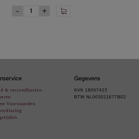
nservice
Gegevens
jd & verzendkosten
KVK 18007423
neren
BTW NL003011677B02
ne Voorwaarden
verklaring
gstijden