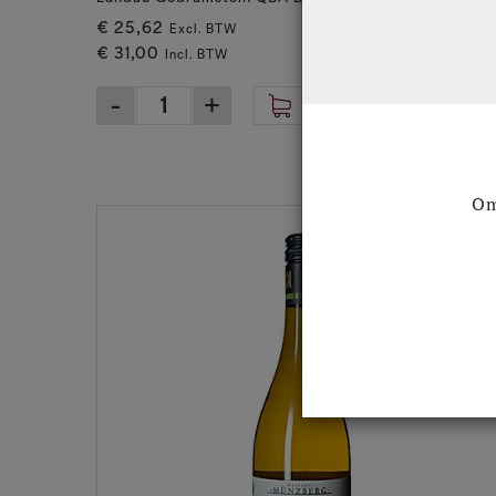
€ 25,62
Excl. BTW
€ 31,00
Incl. BTW
Om