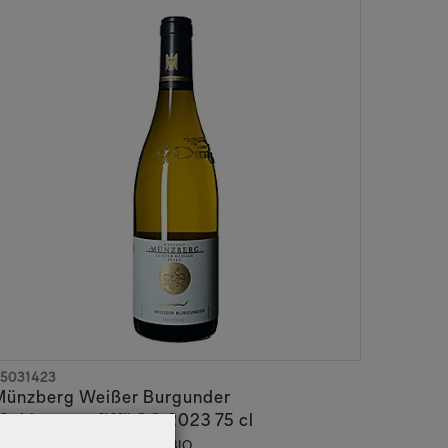
5031423
Münzberg Weißer Burgunder
Schlangenpfiff" GG 2023 75 cl
andau Godramstein QBA BIO