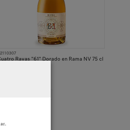
 van vier gemeenten: Cuatro Rayas. Deze
tte wijnen van het wijnhuis is het resultaat van
wijnen aromatisch.
wereldwijde erkenning en marketing. Van de
land. Cuatro Rayas maakt naam van China tot de
2110307
en mousserende wijnen.
uatro Rayas "61" Dorado en Rama NV 75 cl
ueda DO
 29,34
Excl. BTW
 35,50
Incl. BTW
n de focus op duurzaam en sociaal ondernemen.
de noemer ‘green & social’ zet het zich vanaf
ar.