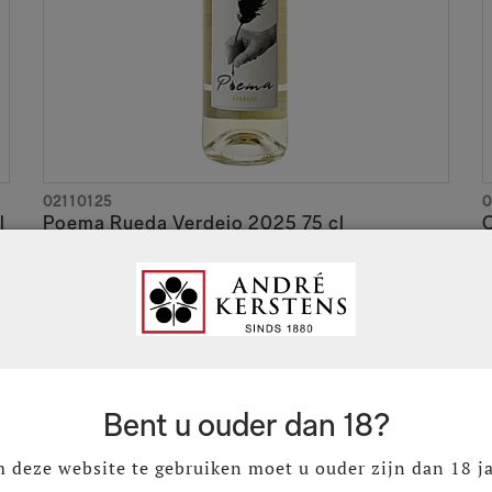
 lokale benaming voor een aantal wijngaarden op het kruispunt
 met verdejo en sauvignon blanc. De huidige kwaliteit van de wi
ht, voor een snelle pluk waarbij de druiven fris blijven en de 
iljoen naar tien miljoen flessen per jaar. Dit gaat gepaard met 
witte wijn bij filmfestivals en sportclubs in binnen- en buiten
02110125
0
productie van vermouths, rode wijn uit de DO Ribera del Duero 
l
Poema Rueda Verdejo 2025 75 cl
C
Rueda DO
R
€ 8,22
€
Excl. BTW
€ 9,95
€
Incl. BTW
e toekomst met een nieuw logistiek centrum, een online shop e
verandert van Agrícola Castellana in Bodega Cuatro Rayas. Onder 
uw leven inblazen van de plattelandsbevolking.
Bent u ouder dan 18?
 deze website te gebruiken moet u ouder zijn dan 18 ja