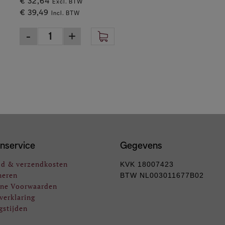
€ 32,64
Excl. BTW
€ 39,49
Incl. BTW
nservice
Gegevens
jd & verzendkosten
KVK 18007423
neren
BTW NL003011677B02
ne Voorwaarden
verklaring
gstijden