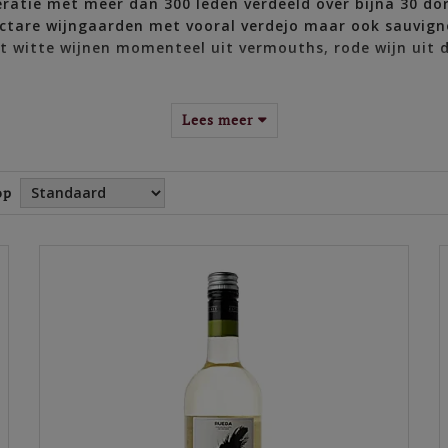
atie met meer dan 300 leden verdeeld over bijna 30 dor
ctare wijngaarden met vooral verdejo maar ook sauvigno
t witte wijnen momenteel uit vermouths, rode wijn uit
 onder wittewijndrinkers in Spanje, maar de internatio
Lees meer
teit van de witte wijnen is het resultaat van innovatie.
lijven en de wijnen aromatisch. Cuatro Rayas hanteert e
op
n 1936 de Spaanse Burgeroorlog uitbreekt, besluiten wijnmaakfa
igen ze hun krachten om samen sterker te staan. Dit vormt de 
peratie haar eerste eigen merk: Fino 61. Een traditionele solerawi
onalisering met César Prieto aan het roer. Hij werkt er 37 jaar 
cteur is. Het is wijnmaker Ángel Calleja die in 1975 als jongem
 1988 wordt Amador Diez voorzitter van de coöperatie, hij legt 