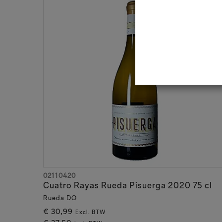
02110420
Cuatro Rayas Rueda Pisuerga 2020 75 cl
Rueda DO
€ 30,99
Excl. BTW