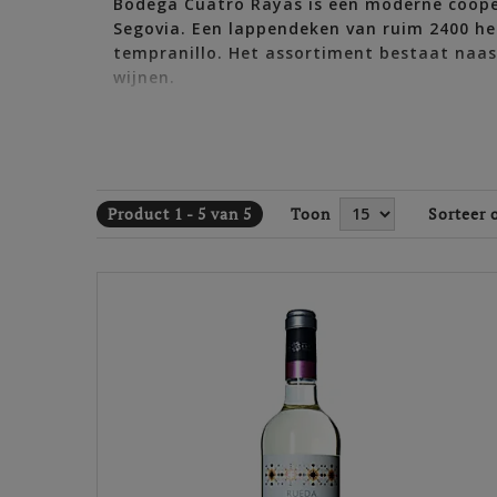
Bodega Cuatro Rayas is een moderne coöper
Segovia. Een lappendeken van ruim 2400 he
tempranillo. Het assortiment bestaat naas
wijnen.
De verdejo DO Rueda kent een groot publiek
inmiddels ruim 50 landen. De huidige kwali
een snelle pluk waarbij de druiven fris b
de naam ‘green & social’.
Product 1 - 5 van 5
Toon
Sorteer 
Geschiedenis
Tijdens een onzekere periode, een jaar voordat i
starten. Aangemoedigd door de dorpsdokter veren
in 1939 officieel vestigt. In 1950 lanceert de coö
gebruikelijk was.
De jaren zeventig staan in het teken van professi
de DO Rueda waarvan hij tussen 1992 en 2000 dire
flinke duw geeft. Dat blijft hij 40 jaar doen. In
internationale uitbreiding in de jaren negentig.