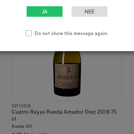
Do not show this message again.
02110518
Cuatro Rayas Rueda Amador Diez 2018 75
cl
Rueda DO