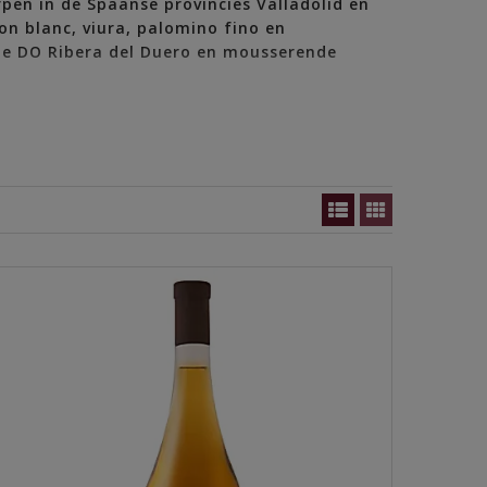
pen in de Spaanse provincies Valladolid en
n blanc, viura, palomino fino en
 de DO Ribera del Duero en mousserende
nale groei zet ook door met export naar
 Zoals mechanisch oogsten in de nacht, voor
en duurzame, toekomstgerichte aanpak onder
milies in het dorpje La Seca een coöperatie te
start van Bodega Cooperativa de La Seca die zich
jn, zoals in die tijd in Valladolid heel
en staat aan de basis van de Consejo Regulador van
an technisch directeur wordt en de kwaliteit een
de focus op de waarde van de DO Rueda en de