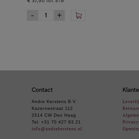
€ 37,50
Incl. BTW
Contact
Klante
Leverti
Andre Kerstens B.V.
Retour
Kazernestraat 112
Algeme
2514 CW Den Haag
Privacy
Tel: +31 70 427 83 21
info
@andrekerstens.nl
Openin