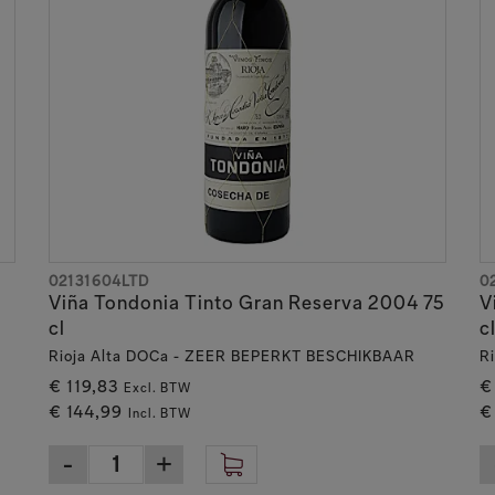
02131604LTD
0
Viña Tondonia Tinto Gran Reserva 2004 75
V
cl
c
Rioja Alta DOCa - ZEER BEPERKT BESCHIKBAAR
R
€ 119,83
€
Excl. BTW
€ 144,99
€
Incl. BTW