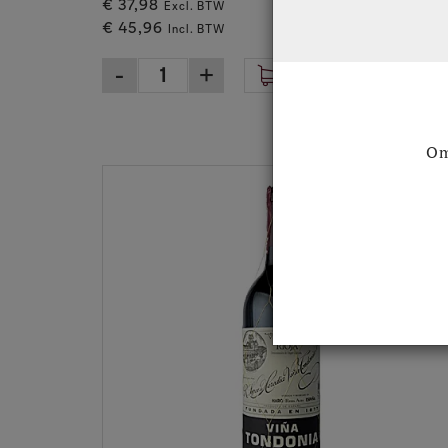
€ 37,98
Excl. BTW
€ 45,96
Incl. BTW
Om