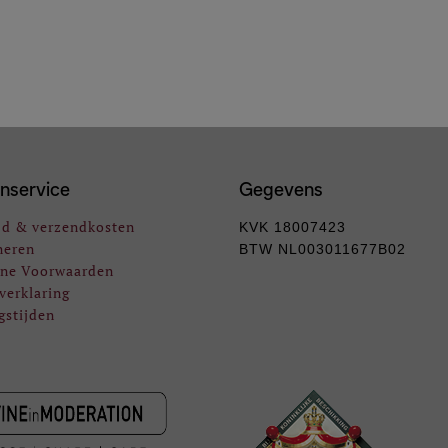
nservice
Gegevens
jd & verzendkosten
KVK 18007423
neren
BTW NL003011677B02
ne Voorwaarden
verklaring
gstijden