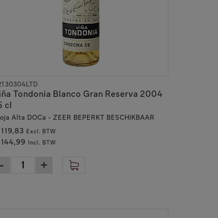
erroir. Hier gedijen druivenrassen zoals
de nabijgelegen rivier de Ebro.
Hier komen vakmanschap en precisie samen om de
le seinen op groen staan, en dat is vele jaren
 wit en zelfs de zeldzame rosé.
2130304LTD
iña Tondonia Blanco Gran Reserva 2004
5 cl
huis, in dit tijdperk waarin technologie en
ioja Alta DOCa - ZEER BEPERKT BESCHIKBAAR
epgewortelde eigenschap in hun filosofie en die
 119,83
Excl. BTW
 144,99
Incl. BTW
werk doet. Hier rusten de wijnen geduldig,
nt van de tijd, en een eerbetoon aan de kunst
geduld. Haar wijnen vertellen het verhaal van een
er zeker in de toekomst.