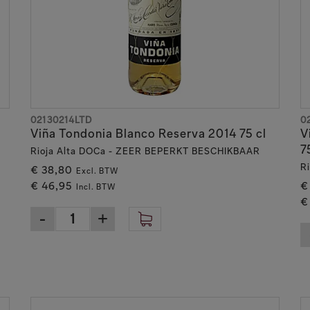
eerd.
en verspreid over verschillende percelen, elk met hun unieke t
engende Spaanse zon, geholpen door de verkoelende invloed van 
die zij eigenhandig vervaardigen in hun eigen tonnenmakerij. 
ces. De wijnen verlaten hier pas de kelders van de bodega als al
r Crianza, Reserva en Gran Reserva. Zowel bij rood, het schaarse
02130214LTD
0
Viña Tondonia Blanco Reserva 2014 75 cl
V
7
Rioja Alta DOCa - ZEER BEPERKT BESCHIKBAAR
ots op haar rijke erfgoed, maar kijkt ook vooruit. Zo is het wijn
R
€ 38,80
Excl. BTW
sloten haar traditionele waarden te behouden. Geduld is een di
€ 46,95
€
Incl. BTW
elke fles.
€
ga, als een ondergrondse schatkamer waar de tijd langzaam zijn 
iken waardoor het wijnhuis zo beroemd is geworden. Een testame
 - Viña Tondonia blijft een bastion van traditie, expertise en 
engewoons te creëren. In het verleden, in het heden maar ook ze