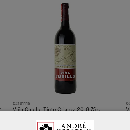
02131118
0
2
Viña Cubillo Tinto Crianza 2018 75 cl
V
Rioja Alta DOCa
R
€ 20,25
€
Excl. BTW