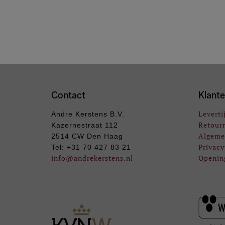
Contact
Klante
Leverti
Andre Kerstens B.V.
Retour
Kazernestraat 112
Algeme
2514 CW Den Haag
Privacy
Tel: +31 70 427 83 21
info
@andrekerstens.nl
Openin