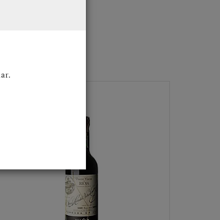
 36,51
Incl. BTW
ar.