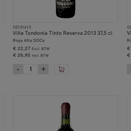
02131413
0
Viña Tondonia Tinto Reserva 2013 37,5 cl
V
Rioja Alta DOCa
R
€ 22,27
€
Excl. BTW
€ 26,95
€
Incl. BTW