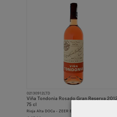
02130912LTD
Viña Tondonia Rosado Gran Reserva 201
75 cl
Rioja Alta DOCa - ZEER BEPERKT BESCHIKBAAR