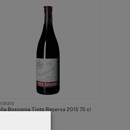
2131215
iña Bosconia Tinto Reserva 2015 75 cl
ioja Alta DOCa
 30,17
Excl. BTW