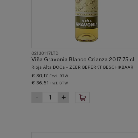
wordt daarom nauwlettend gevolgd en gecontrol
De wijngaarden van Bodegas López de Heredia ligg
tempranillo, garnacha en graciano onder de verz
De wijnen rijpen vervolgens jarenlang in vaten 
perfecte omgeving te creëren voor het rijpingspro
later dan de wettelijk vastgelegde leeftijden voo
02130117LTD
Viña Gravonia Blanco Crianza 2017 75 cl
Toekomst
Rioja Alta DOCa - ZEER BEPERKT BESCHIKBAAR
Bodegas R. López de Heredia - Viña Tondonia is tr
€ 30,17
Excl. BTW
innovatie de wijnindustrie transformeren, vastbe
€ 36,51
Incl. BTW
blijft leidend terwijl ze streven naar perfectie in 
Diepe, lange, koele kelders liggen onder de bode
rijpend tot ze de complexiteit en elegantie bere
van het wijnmaken.
Wat er ook verandert, Bodegas R. López de Heredia
familie die al generaties lang werkt om iets buit