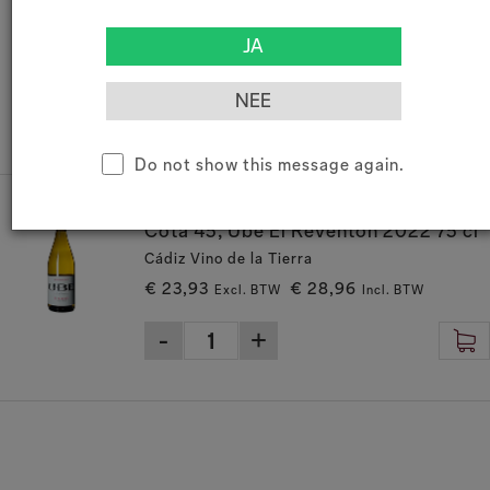
2017 75 cl
Cádiz Vino de la Tierra
€ 41,28
€ 49,95
Excl. BTW
Incl. BTW
Do not show this message again.
02181022
Cota 45, Ube El Reventón 2022 75 cl
Cádiz Vino de la Tierra
€ 23,93
€ 28,96
Excl. BTW
Incl. BTW